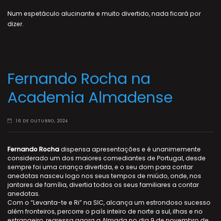
Num espetáculo alucinante e muito divertido, nada ficará por
dizer.
Fernando Rocha na
Academia Almadense
16 DE OUTUBRO, 2024
Fernando Rocha
dispensa apresentações e é unanimemente
considerado um dos maiores comediantes de Portugal, desde
sempre foi uma criança divertida, e o seu dom para contar
anedotas nasceu logo nos seus tempos de miúdo, onde, nos
jantares de família, divertia todos os seus familiares a contar
anedotas.
Com o “Levanta-te e Ri” na SIC, alcança um estrondoso sucesso
além fronteiros, percorre o país inteiro de norte a sul, ilhas e no
estrangeiro, regressa agora a Almada no dia 9 de novembro de