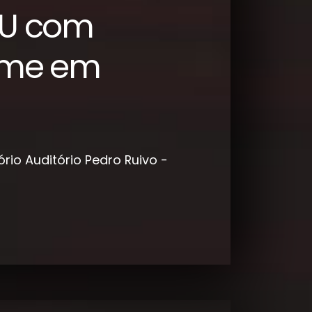
EU com
rme em
ório
Auditório Pedro Ruivo -