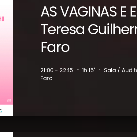
AS VAGINAS E 
Teresa Guilhe
Faro
21
00 - 22
15
1h 15'
Sala / Audit
Faro