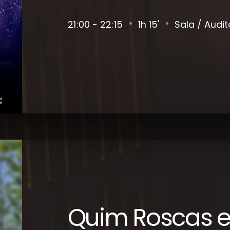
21
00 - 22
15
1h 15'
Sala / Audit
Quim Roscas e