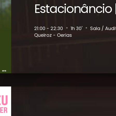
Estacionâncio 
21
00 - 22
30
1h 30'
Sala / Audi
Queiroz - Oerias