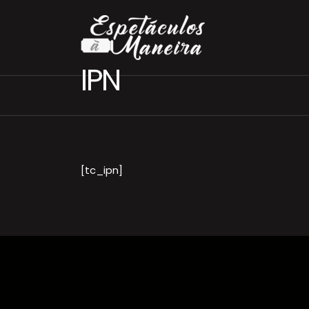
IPN
[tc_ipn]