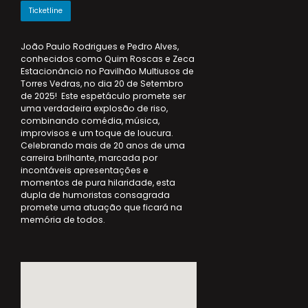
Ticketline
João Paulo Rodrigues e Pedro Alves,
conhecidos como Quim Roscas e Zeca
Estacionâncio no Pavilhão Multiusos de
Torres Vedras, no dia 20 de Setembro
de 2025! Este espetáculo promete ser
uma verdadeira explosão de riso,
combinando comédia, música,
improvisos e um toque de loucura.
Celebrando mais de 20 anos de uma
carreira brilhante, marcada por
incontáveis apresentações e
momentos de pura hilaridade, esta
dupla de humoristas consagrada
promete uma atuação que ficará na
memória de todos.