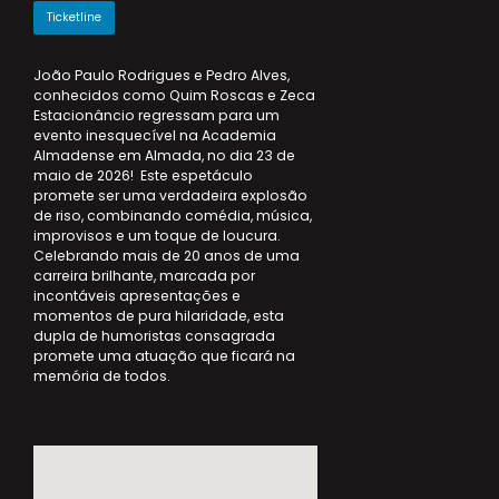
Ticketline
João Paulo Rodrigues e Pedro Alves,
conhecidos como Quim Roscas e Zeca
Estacionâncio regressam para um
evento inesquecível na Academia
Almadense em Almada, no dia 23 de
maio de 2026! Este espetáculo
promete ser uma verdadeira explosão
de riso, combinando comédia, música,
improvisos e um toque de loucura.
Celebrando mais de 20 anos de uma
carreira brilhante, marcada por
incontáveis apresentações e
momentos de pura hilaridade, esta
dupla de humoristas consagrada
promete uma atuação que ficará na
memória de todos.