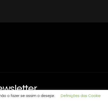
wsletter
não o fazer se assim o desejar.
Definições das Cookie
il*