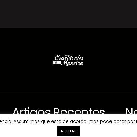
Artigos Recentes
Ne
riência. Assumimos que está de acordo, mas pode optar por 
ACEITAR
Adiamento: Espetáculo Teresa Guilherme – Faro
E-ma